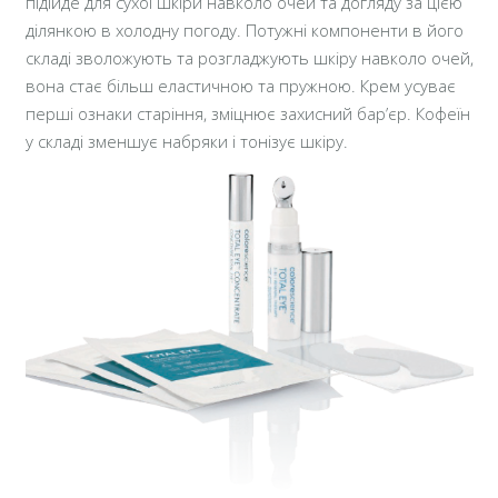
підійде для сухої шкіри навколо очей та догляду за цією
ділянкою в холодну погоду. Потужні компоненти в його
складі зволожують та розгладжують шкіру навколо очей,
вона стає більш еластичною та пружною. Крем усуває
перші ознаки старіння, зміцнює захисний бар’єр. Кофеїн
у складі зменшує набряки і тонізує шкіру.