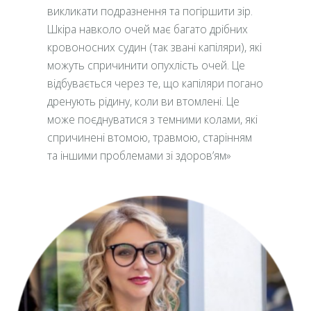
викликати подразнення та погіршити зір.
Шкіра навколо очей має багато дрібних
кровоносних судин (так звані капіляри), які
можуть спричинити опухлість очей. Це
відбувається через те, що капіляри погано
дренують рідину, коли ви втомлені. Це
може поєднуватися з темними колами, які
спричинені втомою, травмою, старінням
та іншими проблемами зі здоров’ям»