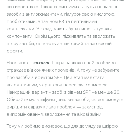
чи сироваткою. Також корисними стануть спеціальні
засоби з антиоксидантами, гіалуроновою кислотою,
пробіотиками, вітаміном В3 та пептидними
комплексами. У складі мають бути лише натуральні
компоненти. Окрім цього, підживлять та зволожать
шкіру засоби, які мають антивіковий та загоюючій
ефекти.
Наостанок –
захист
. Шкіра навколо очей особливо
страждає від сонячних променів. А тому не забувайте
про засоби з ефектом SPF. Цей етап має стати
автоматичним, як ранкова перевірка соцмереж.
Найкращий варіант – засіб із рівнем SPF не менше 30.
Обирайте мультифункціональні засоби, які допоможуть
вирішити одразу кілька проблем — захист від
випромінювання, зволоження та вікові зміни.
Тому ми робимо висновок, що для догляду за шкірою