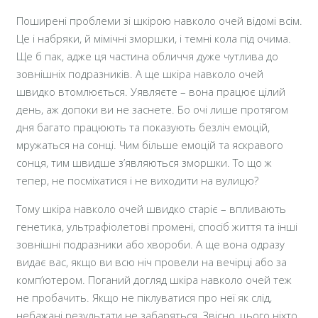
Поширені проблеми зі шкірою навколо очей відомі всім.
Це і набряки, й мімічні зморшки, і темні кола під очима.
Ще б пак, адже ця частина обличчя дуже чутлива до
зовнішніх подразників. А ще шкіра навколо очей
швидко втомлюється. Уявляєте – вона працює цілий
день, аж допоки ви не заснете. Бо очі лише протягом
дня багато працюють та показують безліч емоцій,
мружаться на сонці. Чим більше емоцій та яскравого
сонця, тим швидше з’являються зморшки. То що ж
тепер, не посміхатися і не виходити на вулицю?
Тому шкіра навколо очей швидко старіє – впливають
генетика, ультрафіолетові промені, спосіб життя та інші
зовнішні подразники або хвороби. А ще вона одразу
видає вас, якщо ви всю ніч провели на вечірці або за
комп’ютером. Поганий догляд шкіра навколо очей теж
не пробачить. Якщо не піклуватися про неї як слід,
небажані результати не забаряться. Звісно, цього ніхто