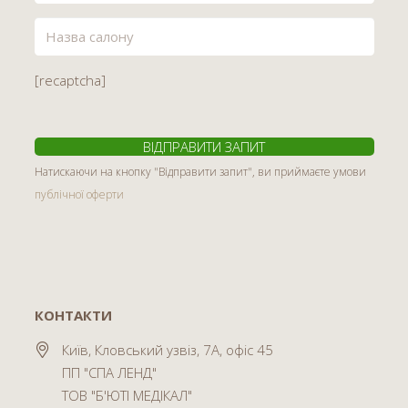
[recaptcha]
Натискаючи на кнопку "Відправити запит", ви приймаєте умови
публічної оферти
КОНТАКТИ
Київ, Кловський узвіз, 7А, офіс 45
ПП "СПА ЛЕНД"
ТОВ "Б'ЮТІ МЕДІКАЛ"