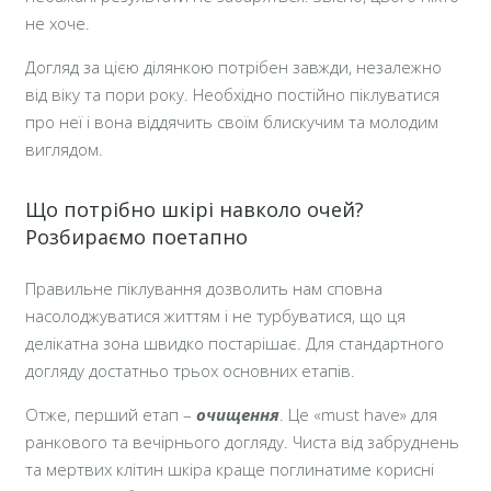
не хоче.
Догляд за цією ділянкою потрібен завжди, незалежно
від віку та пори року. Необхідно постійно піклуватися
про неї і вона віддячить своїм блискучим та молодим
виглядом.
Що потрібно шкірі навколо очей?
Розбираємо поетапно
Правильне піклування дозволить нам сповна
насолоджуватися життям і не турбуватися, що ця
делікатна зона швидко постарішає. Для стандартного
догляду достатньо трьох основних етапів.
Отже, перший етап –
очищення
. Це «must have» для
ранкового та вечірнього догляду. Чиста від забруднень
та мертвих клітин шкіра краще поглинатиме корисні