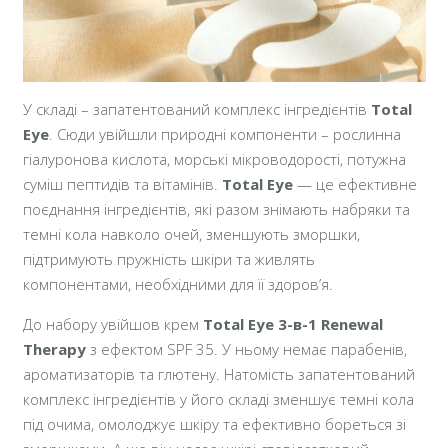
У складі – запатентований комплекс інгредієнтів
Total
Eye
. Сюди увійшли природні компоненти – рослинна
гіалуронова кислота, морські мікроводорості, потужна
суміш пептидів та вітамінів.
Total Eye
— це ефективне
поєднання інгредієнтів, які разом знімають набряки та
темні кола навколо очей, зменшують зморшки,
підтримують пружність шкіри та живлять
компонентами, необхідними для її здоров’я.
До набору увійшов крем
Total Eye 3-в-1 Renewal
Therapy
з ефектом SPF 35. У ньому немає парабенів,
ароматизаторів та глютену. Натомість запатентований
комплекс інгредієнтів у його складі зменшує темні кола
під очима, омолоджує шкіру та ефективно бореться зі