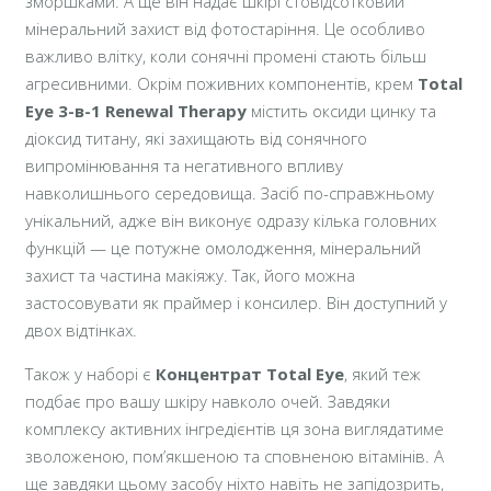
зморшками. А ще він надає шкірі стовідсотковий
мінеральний захист від фотостаріння. Це особливо
важливо влітку, коли сонячні промені стають більш
агресивними. Окрім поживних компонентів, крем
Total
Eye 3-в-1 Renewal Therapy
містить оксиди цинку та
діоксид титану, які захищають від сонячного
випромінювання та негативного впливу
навколишнього середовища. Засіб по-справжньому
унікальний, адже він виконує одразу кілька головних
функцій — це потужне омолодження, мінеральний
захист та частина макіяжу. Так, його можна
застосовувати як праймер і консилер. Він доступний у
двох відтінках.
Також у наборі є
Концентрат Total Eye
, який теж
подбає про вашу шкіру навколо очей. Завдяки
комплексу активних інгредієнтів ця зона виглядатиме
зволоженою, пом’якшеною та сповненою вітамінів. А
ще завдяки цьому засобу ніхто навіть не запідозрить,