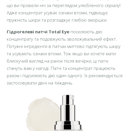
що ви провели ніч за переглядом улюбленого серіалу!
Адже концентрат усуває ознаки втоми, підвищує
пружність шкіри та розгладжує глибокі зморшки.
Гідрогелеві патчі Total Eye
посилюють дію
концентрату та подовжують зволожувальний ефект.
Потужні інгредієнти в патчах миттєво підтягують шкіру
та усувають ознаки втоми. Тож якщо ви хочете мати
блискучий вигляд на ранок після вечірки, ці патчі
стануть вам у нагоді. Патчі та концентрат працюють
разом і підсилюють дію один одного. Їх рекомендується
застосовувати двічі на тиждень.