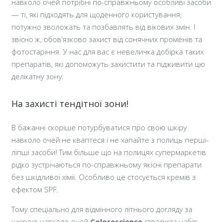
навколо очей потрібні по-справжньому особливі засоби
— ті, які підходять для щоденного користування,
потужно зволожать та позбавлять від вікових змін. І
звісно ж, обов’язково захист від сонячних променів та
фотостаріння. У нас для вас є невеличка добірка таких
препаратів, які допоможуть захистити та підживити цю
делікатну зону.
На захисті тендітної зони!
В бажанні скоріше потурбуватися про свою шкіру
навколо очей не кваптеся і не хапайте з полиць перші-
ліпші засоби! Тим більше що на полицях супермаркетів
рідко зустрічаються по-справжньому якісні препарати
без шкідливої хімії. Особливо це стосується кремів з
ефектом SPF.
Тому спеціально для відмінного літнього догляду за
шкірою навколо очей
Colorescience
створила набір