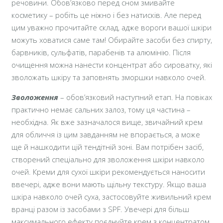
речовини. Обов’язково перед сном змивайте
косметику – робіть це ніжно і без натисків. Але перед
цим уважно прочитайте склад, адже вороги вашої шкіри
можуть ховатися саме там! Обирайте засоби без спирту,
барвників, сульфатів, парабенів та алюмінію. Після
очищення можна нанести концентрат або сироватку, які
зволожать шкіру та заповнять зморшки навколо очей.
Зволоження
– обов’язковий наступний етап. На повіках
практично немає сальних залоз, тому ця частина –
необхідна. Як вже зазначалося вище, звичайний крем
для обличчя із цим завданням не впорається, а може
ще й нашкодити цій тендітній зоні. Вам потрібен засіб,
створений спеціально для зволоження шкіри навколо
очей. Креми для сухої шкіри рекомендується наносити
ввечері, адже вони мають щільну текстуру. Якщо ваша
шкіра навколо очей суха, застосовуйте живильний крем
вранці разом із засобами з SPF. Увечері для більш
максимального ефекту поєднуйте крем з концентратом