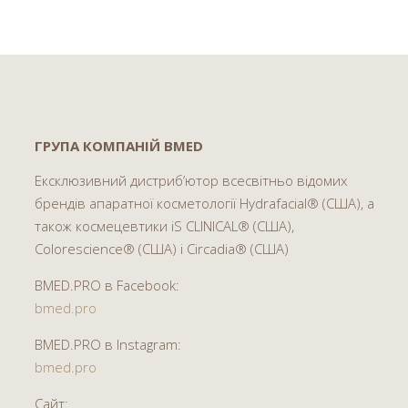
ГРУПА КОМПАНІЙ BMED
Ексклюзивний дистриб’ютор всесвітньо відомих
брендів апаратної косметології Hydrafacial® (США), а
також космецевтики iS CLINICAL® (США),
Colorescience® (США) і Circadia® (США)
BMED.PRO в Facebook:
bmed.pro
BMED.PRO в Instagram:
bmed.pro
Сайт: