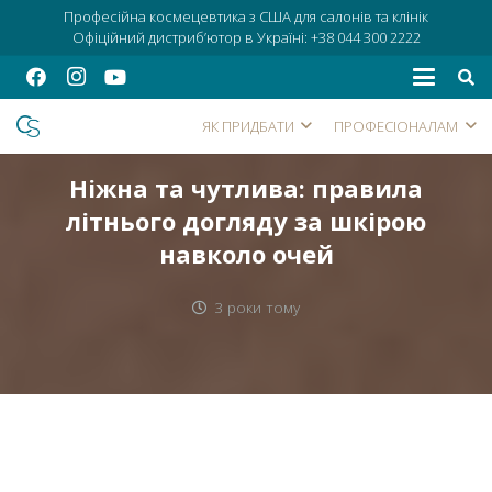
Професійна космецевтика з США для салонів та клінік
Офіційний дистриб’ютор в Україні:
+38 044 300 2222
ЯК ПРИДБАТИ
ПРОФЕСІОНАЛАМ
Ніжна та чутлива: правила
літнього догляду за шкірою
навколо очей
3 роки тому