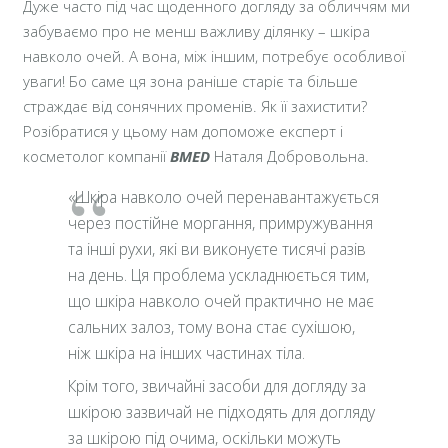
Дуже часто під час щоденного догляду за обличчям ми
забуваємо про не менш важливу ділянку – шкіра
навколо очей. А вона, між іншим, потребує особливої
уваги!
Бо саме ця зона раніше старіє та більше
страждає від сонячних променів. Як її захистити?
Розібратися у цьому нам допоможе експерт і
косметолог компанії
BMED
Наталя Добровольна.
«Шкіра навколо очей перенавантажується
через постійне моргання, примружування
та інші рухи, які ви виконуєте тисячі разів
на день. Ця проблема ускладнюється тим,
що шкіра навколо очей практично не має
сальних залоз, тому вона стає сухішою,
ніж шкіра на інших частинах тіла.
Крім того, звичайні засоби для догляду за
шкірою зазвичай не підходять для догляду
за шкірою під очима, оскільки можуть