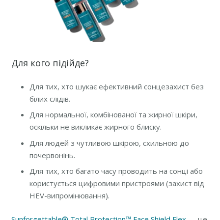
Для кого підійде?
Для тих, хто шукає ефективний сонцезахист без
білих слідів.
Для нормальної, комбінованої та жирної шкіри,
оскільки не викликає жирного блиску.
Для людей з чутливою шкірою, схильною до
почервонінь.
Для тих, хто багато часу проводить на сонці або
користується цифровими пристроями (захист від
HEV-випромінювання).
Sunforgettable® Total Protection™ Face Shield Flex
— це