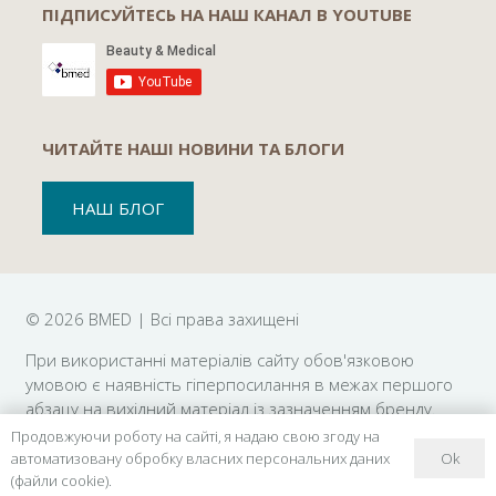
ПІДПИСУЙТЕСЬ НА НАШ КАНАЛ В YOUTUBE
ЧИТАЙТЕ НАШІ НОВИНИ ТА БЛОГИ
НАШ БЛОГ
©
2026 BMED | Всі права захищені
При використанні матеріалів сайту обов'язковою
умовою є наявність гіперпосилання в межах першого
абзацу на вихідний матеріал із зазначенням бренду.
Використання зображень можливе тільки з письмового
Продовжуючи роботу на сайті, я надаю свою згоду на
дозволу.
Ok
автоматизовану обробку власних персональних даних
(файли cookie).