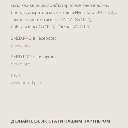
Ексклюзивний дистриб’ютор всесвітньо відомих
брендів апаратної косметології Hydrafacial® (США), а
також космецевтики iS CLINICAL® (США),
Colorescience® (США) і Circadia® (США)
BMED.PRO в Facebook:
bmed.pro
BMED.PRO в Instagram:
bmed.pro
Сайт:
www.bmed.pro
ДІЗНАЙТЕСЯ, ЯК СТАТИ НАШИМ ПАРТНЕРОМ