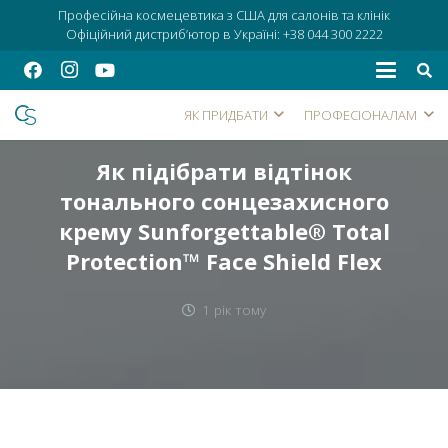
Професійна космецевтика з США для салонів та клінік
Офіційний дистриб’ютор в Україні:
+38 044 300 2222
ЯК ПРИДБАТИ
ПРОФЕСІОНАЛАМ
Як підібрати відтінок
тонального сонцезахисного
крему Sunforgettable® Total
Protection™ Face Shield Flex
1 рік тому