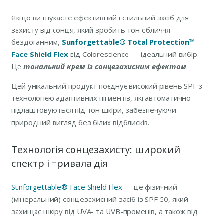
Якщо ви шукаєте ефективний і стильний засіб для
захисту від сонця, який зробить тон обличчя
бездоганним,
Sunforgettable® Total Protection™
Face Shield Flex
від Colorescience — ідеальний вибір.
Це
тональний крем із сонцезахисним ефектом
.
Цей унікальний продукт поєднує високий рівень SPF з
технологією адаптивних пігментів, які автоматично
підлаштовуються під тон шкіри, забезпечуючи
природний вигляд без білих відблисків.
Технологія сонцезахисту: широкий
спектр і тривала дія
Sunforgettable® Face Shield Flex
— це фізичний
(мінеральний) сонцезахисний засіб із SPF 50, який
захищає шкіру від UVA- та UVB-променів, а також від