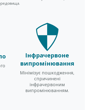
ередовища.
Інфрачервоне
ло
випромінювання
ого
Мінімізує пошкодження,
спричинені
інфрачервоним
випромінюванням.