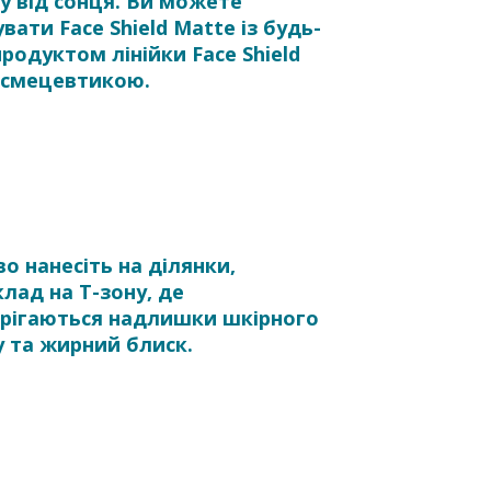
у від сонця. Ви можете
вати Face Shield Matte із будь-
родуктом лінійки Face Shield
осмецевтикою.
о нанесіть на ділянки,
лад на Т-зону, де
ерігаються надлишки шкірного
 та жирний блиск.