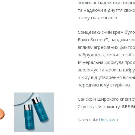
поглинає надлишки шкірн
та надаючи відчуття свіжо
шкіру гладенькою.
Сонцезахисний крем було 
EnviroScreen™, завдяки чо
впливу агресивних фактор
забруднень, синього світ
Мінеральна формула проду
зволожує та живить шкіру
шкіру від утворення віль
передчасному старінню.
Санскрін широкого спектру
Ступінь UV-захисту:
SPF 5
Категорія:
UV-захист