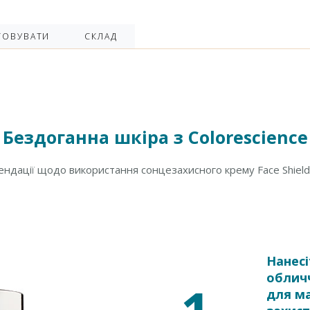
ТОВУВАТИ
СКЛАД
Бездоганна шкіра з Colorescience
ндації щодо використання сонцезахисного крему Face Shield
Нанесі
обличч
для м