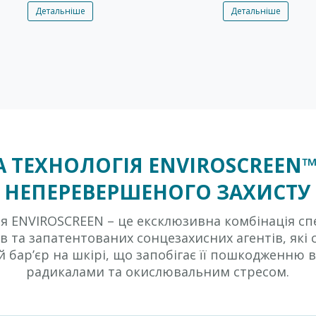
Детальніше
Детальніше
 ТЕХНОЛОГІЯ ENVIROSCREEN
НЕПЕРЕВЕРШЕНОГО ЗАХИСТУ
ія ENVIROSCREEN – це ексклюзивна комбінація сп
ів та запатентованих сонцезахисних агентів, як
й бар’єр на шкірі, що запобігає її пошкодженню 
радикалами та окислювальним стресом.