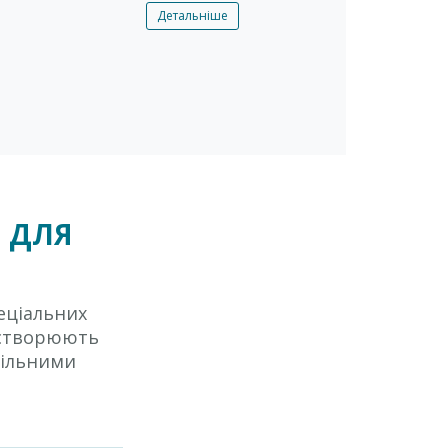
Детальніше
™ ДЛЯ
еціальних
і створюють
вільними