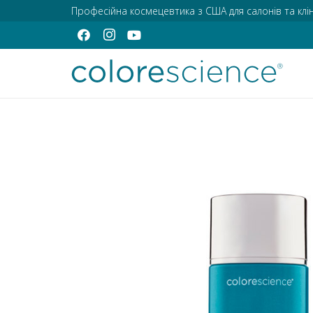
Професійна космецевтика з США для салонів та клін