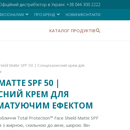
Офіційний дистриб’ютор в Україні:
+38 044 300 2222
ФЕСІОНАЛАМ
ПРО БРЕНД
НОВИНИ
КОНТАКТИ
КАТАЛОГ ПРОДУКТІВ
hield Matte SPF 50 | Сонцезахисний крем для
м
MATTE SPF 50 |
СНИЙ КРЕМ ДЛЯ
 МАТУЮЧИМ ЕФЕКТОМ
личчя Total Protection™ Face Shield Matte SPF
ів з жирною, схильною до акне, шкірою.
Він