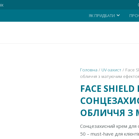
ік
ЯК ПРИДБАТИ
ПРО
Головна
/
UV-захист
/ Face S
обличчя з матуючим ефекто
FACE SHIELD 
СОНЦЕЗАХИ
ОБЛИЧЧЯ З
Сонцезахисний крем для об
50 – must-have для клієнт