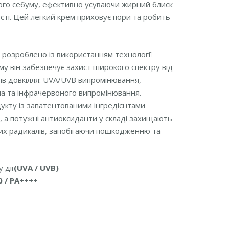
ого себуму, ефективно усуваючи жирний блиск
сті. Цей легкий крем приховує пори та робить
розроблено із використанням технології
му він забезпечує захист широкого спектру від
ів довкілля: UVA/UVB випромінювання,
ла та інфрачервоного випромінювання.
кту із запатентованими інгредієнтами
, а потужні антиоксиданти у складі захищають
них радикалів, запобігаючи пошкодженню та
 дії
(UVA / UVB)
0 / PA++++