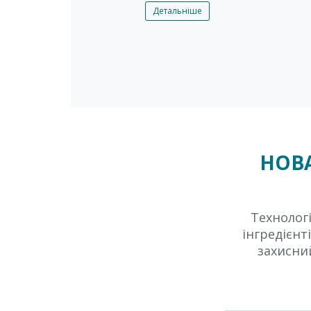
Детальніше
НОВА
Технолог
інгредієнт
захисни