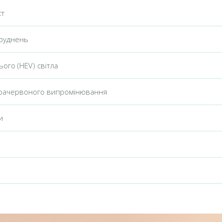
ст
бруднень
ього (HEV) світла
нфрачервоного випромінювання
и