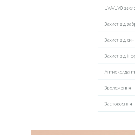
UVA/UVB захи
Захист від за
Захист від син
Захист від і
Антиоксидант
Зволоження
Заспокоєння