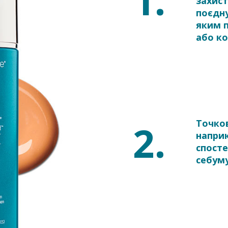
1.
захист
поєдну
яким п
або к
2.
Точков
наприк
спост
себуму