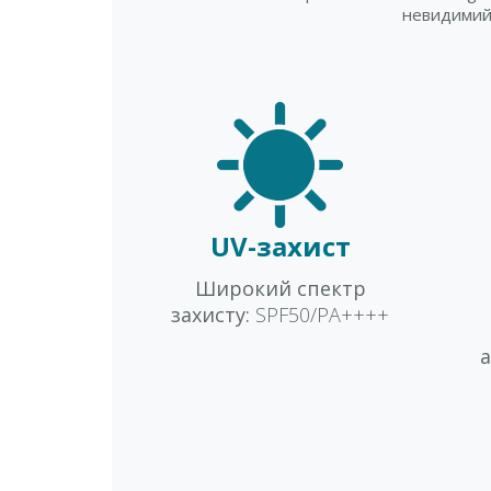
невидимий
UV-захист
Широкий спектр
захисту:
SPF50/PA++++
а