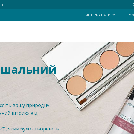
ік
ЯК ПРИДБАТИ
ПРО
ршальний
есліть вашу природну
ьний штрих» від
e®, який було створено в