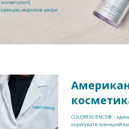
косметології,
корекцію недоліків шкіри
Американ
косметик
COLORESCIENCE® – єдиний
коригувати зовнішній виг