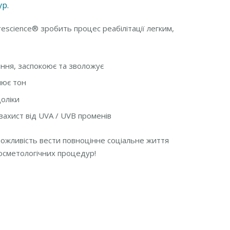
р.
escience® зробить процес реабілітації легким,
:
ння, заспокоює та зволожує
нює тон
доліки
ахист від UVA / UVB променів
можливість вести повноцінне соціальне життя
косметологічних процедур!