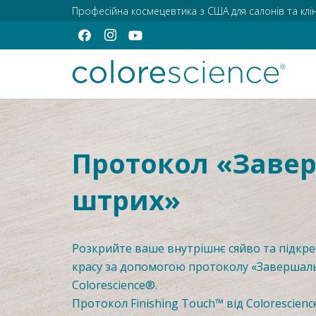
Професійна космецевтика з США для салонів та клін
Протокол «Заве
штрих»
Розкрийте ваше внутрішнє сяйво та підкр
красу за допомогою протоколу «Завершал
Colorescience®.
Протокол Finishing Touch™ від Colorescienc