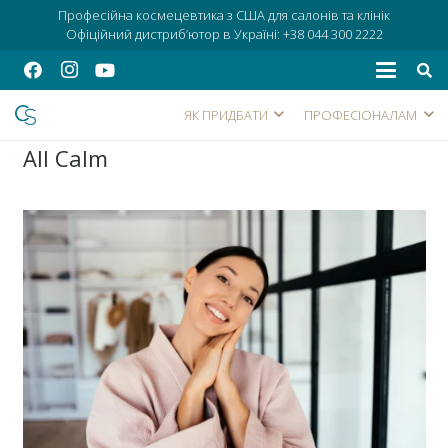
Професійна космецевтика з США для салонів та клінік
Офіційний дистриб’ютор в Україні:
+38 044 300 2222
ЯК ПРИДБАТИ
ПРОФЕСІОНАЛАМ
All Calm