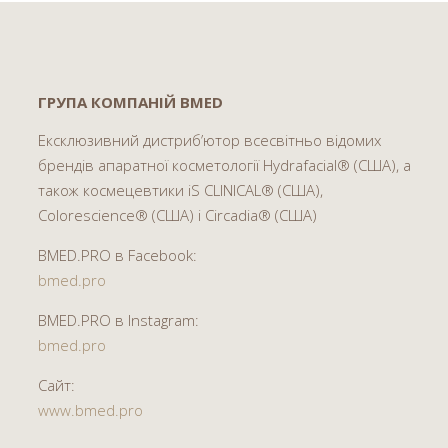
ГРУПА КОМПАНІЙ BMED
Ексклюзивний дистриб’ютор всесвітньо відомих
брендів апаратної косметології Hydrafacial® (США), а
також космецевтики iS CLINICAL® (США),
Colorescience® (США) і Circadia® (США)
BMED.PRO в Facebook:
bmed.pro
BMED.PRO в Instagram:
bmed.pro
Сайт:
www.bmed.pro