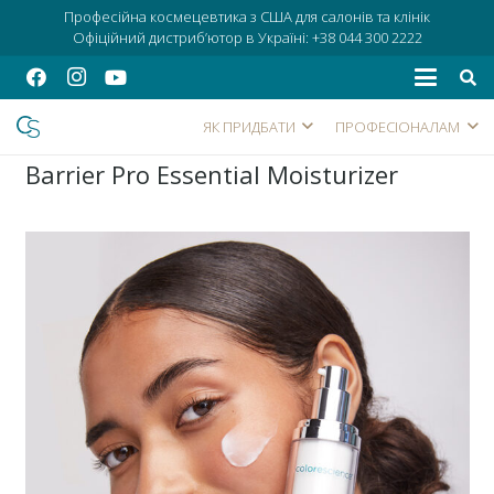
Професійна космецевтика з США для салонів та клінік
Офіційний дистриб’ютор в Україні:
+38 044 300 2222
ЯК ПРИДБАТИ
ПРОФЕСІОНАЛАМ
Barrier Pro Essential Moisturizer