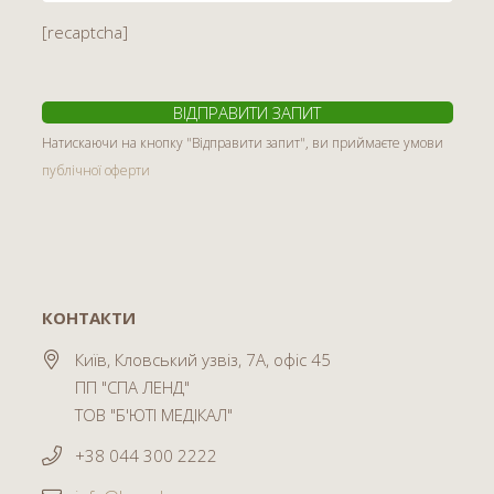
[recaptcha]
Натискаючи на кнопку "Відправити запит", ви приймаєте умови
публічної оферти
КОНТАКТИ
Київ, Кловський узвіз, 7А, офіс 45
ПП "СПА ЛЕНД"
ТОВ "Б'ЮТІ МЕДІКАЛ"
+38 044 300 2222