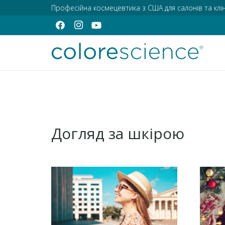
Професійна космецевтика з США для салонів та клін
Догляд за шкірою