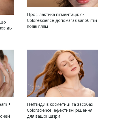
Профілактика пігментації: як
Colorescience допомагає запобігти
кщо
появі плям
повідь
ream +
Пептиди в косметиці та засобах
Colorscience: ефективні рішення
 очей
для вашої шкіри