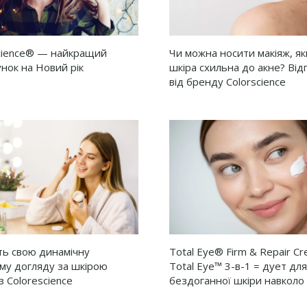
cience® — найкращий
Чи можна носити макіяж, я
нок на Новий рік
шкіра схильна до акне? Від
від бренду Colorscience
ть свою динамічну
Total Eye® Firm & Repair C
му догляду за шкірою
Total Eye™ 3-в-1 = дует для
з Colorescience
бездоганної шкіри навколо