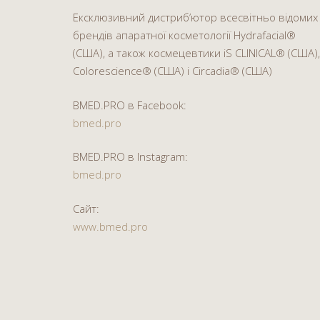
Ексклюзивний дистриб’ютор всесвітньо відомих
брендів апаратної косметології Hydrafacial®
(США), а також космецевтики iS CLINICAL® (США),
Colorescience® (США) і Circadia® (США)
BMED.PRO в Facebook:
bmed.pro
BMED.PRO в Instagram:
bmed.pro
Сайт:
www.bmed.pro