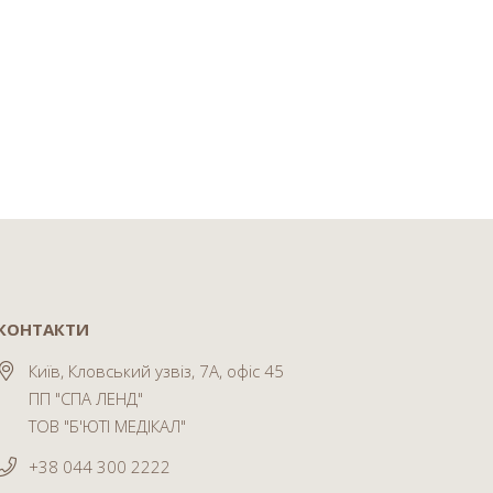
КОНТАКТИ
Київ, Кловський узвіз, 7А, офіс 45
ПП "СПА ЛЕНД"
ТОВ "Б'ЮТІ МЕДІКАЛ"
+38 044 300 2222