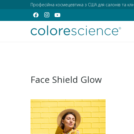
Професійна космецевтика з США для салонів та клін
Face Shield Glow