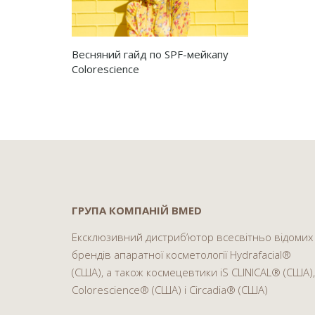
Весняний гайд по SPF-мейкапу
Colorescience
ГРУПА КОМПАНІЙ BMED
Ексклюзивний дистриб’ютор всесвітньо відомих
брендів апаратної косметології Hydrafacial®
(США), а також космецевтики iS CLINICAL® (США),
Colorescience® (США) і Circadia® (США)