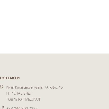
КОНТАКТИ
Київ, Кловський узвіз, 7А, офіс 45
ПП "СПА ЛЕНД"
ТОВ "Б'ЮТІ МЕДІКАЛ"
+38 044 300 2222