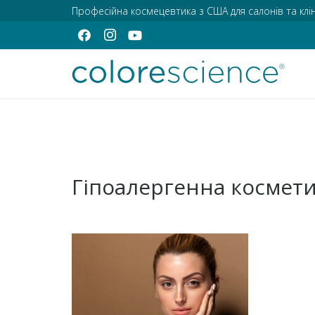
Професійна космецевтика з США для салонів та клін
Гіпоалергенна космет