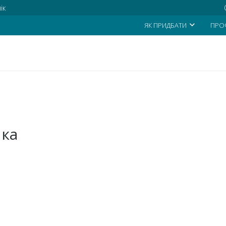
ік
ЯК ПРИДБАТИ
ПРО
ика