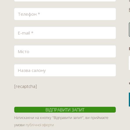
[recaptcha]
Натискаючи на кнопку "Відправити запит", ви приймаєте
умови
публічної оферти