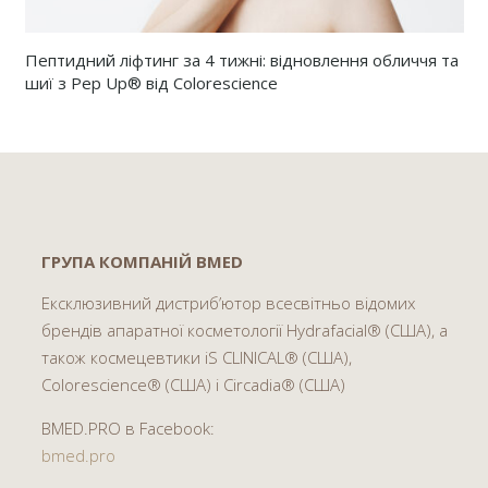
Пептидний ліфтинг за 4 тижні: відновлення обличчя та
шиї з Pep Up® від Colorescience
ГРУПА КОМПАНІЙ BMED
Ексклюзивний дистриб’ютор всесвітньо відомих
брендів апаратної косметології Hydrafacial® (США), а
також космецевтики iS CLINICAL® (США),
Colorescience® (США) і Circadia® (США)
BMED.PRO в Facebook:
bmed.pro