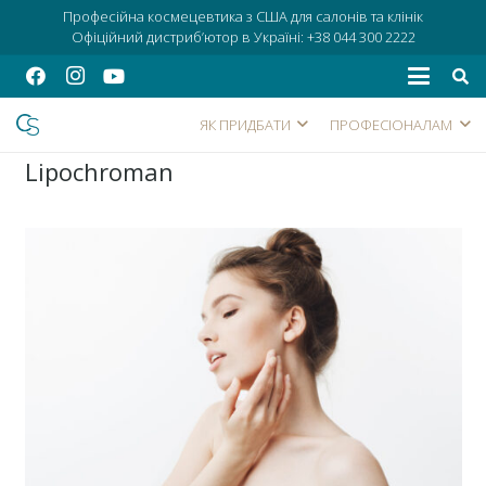
Професійна космецевтика з США для салонів та клінік
Офіційний дистриб’ютор в Україні:
+38 044 300 2222
ЯК ПРИДБАТИ
ПРОФЕСІОНАЛАМ
Lipochroman