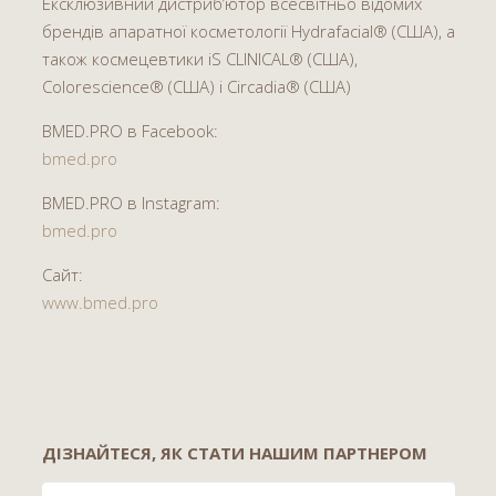
Ексклюзивний дистриб’ютор всесвітньо відомих
брендів апаратної косметології Hydrafacial® (США), а
також космецевтики iS CLINICAL® (США),
Colorescience® (США) і Circadia® (США)
BMED.PRO в Facebook:
bmed.pro
BMED.PRO в Instagram:
bmed.pro
Сайт:
www.bmed.pro
ДІЗНАЙТЕСЯ, ЯК СТАТИ НАШИМ ПАРТНЕРОМ