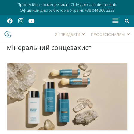
Професійна космецевтика з США для салонів та клінік
Офіційний дистриб’ютор в Україні:
+38 044 300 2222
ЯК ПРИДБАТИ
ПРОФЕСІОНАЛАМ
мінеральний сонцезахист