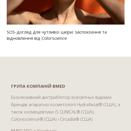
SOS-догляд для чутливої ​​шкіри: заспокоєння та
відновлення від Colorscience
ГРУПА КОМПАНІЙ BMED
Ексклюзивний дистриб’ютор всесвітньо відомих
брендів апаратної косметології Hydrafacial® (США), а
також космецевтики iS CLINICAL® (США),
Colorescience® (США) і Circadia® (США)
BMED.PRO в Facebook: