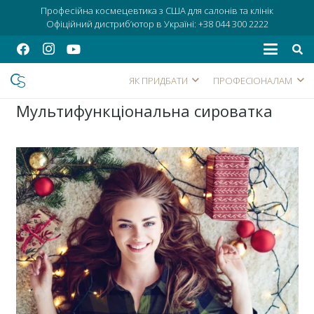
Професійна космецевтика з США для салонів та клінік
Офіційний дистриб’ютор в Україні:
+38 044 300 2222
ЯК ПРИДБАТИ
ПРОФЕСІОНАЛАМ
Мультифункціональна сироватка