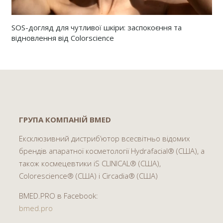
SOS-догляд для чутливої ​​шкіри: заспокоєння та
відновлення від Colorscience
ГРУПА КОМПАНІЙ BMED
Ексклюзивний дистриб’ютор всесвітньо відомих
брендів апаратної косметології Hydrafacial® (США), а
також космецевтики iS CLINICAL® (США),
Colorescience® (США) і Circadia® (США)
BMED.PRO в Facebook:
bmed.pro