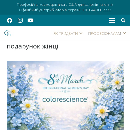
Професійна космецевтика з США для салонів та клінік
Офіційний дистриб’ютор в Україні:
+38 044 300 2222
ЯК ПРИДБАТИ
ПРОФЕСІОНАЛАМ
подарунок жінці