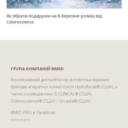
Як обрати подарунок на 8 березня: розкіш від
Colorescience
ГРУПА КОМПАНІЙ BMED
Ексклюзивний дистриб’ютор всесвітньо відомих
брендів апаратної косметології Hydrafacial® (США), а
також космецевтики iS CLINICAL® (США),
Colorescience® (США) і Circadia® (США)
BMED.PRO в Facebook:
bmed.pro