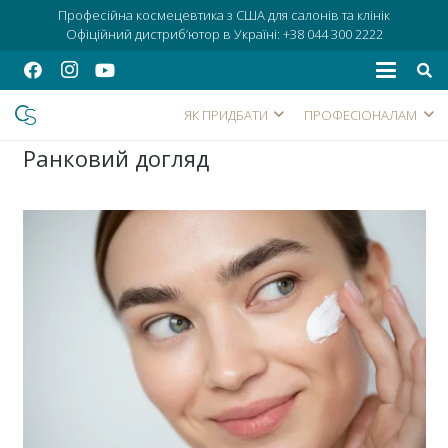
Професійна космецевтика з США для салонів та клінік
Офіційний дистриб’ютор в Україні:
+38 044 300 2222
ЯК ПРИДБАТИ
ПРОФЕСІОНАЛАМ
Ранковий догляд