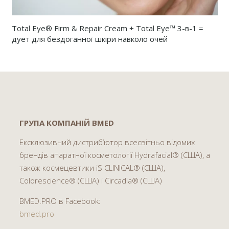
Total Eye® Firm & Repair Cream + Total Eye™ 3-в-1 =
дует для бездоганної шкіри навколо очей
ГРУПА КОМПАНІЙ BMED
Ексклюзивний дистриб’ютор всесвітньо відомих
брендів апаратної косметології Hydrafacial® (США), а
також космецевтики iS CLINICAL® (США),
Colorescience® (США) і Circadia® (США)
BMED.PRO в Facebook:
bmed.pro