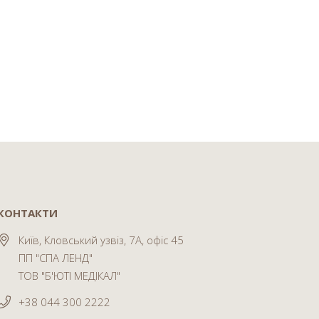
КОНТАКТИ
Київ, Кловський узвіз, 7А, офіс 45
ПП "СПА ЛЕНД"
ТОВ "Б'ЮТІ МЕДІКАЛ"
+38 044 300 2222