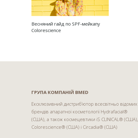
Весняний гайд по SPF-мейкапу
Colorescience
ГРУПА КОМПАНІЙ BMED
Ексклюзивний дистриб’ютор всесвітньо відомих
брендів апаратної косметології Hydrafacial®
(США), а також космецевтики iS CLINICAL® (США),
Colorescience® (США) і Circadia® (США)