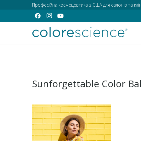
Професійна космецевтика з США для салонів та клін
Sunforgettable Color Ba