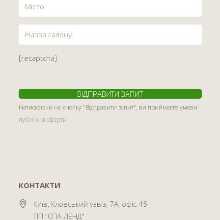
[recaptcha]
Натискаючи на кнопку "Відправити запит", ви приймаєте умови
публічної оферти
КОНТАКТИ
Київ, Кловський узвіз, 7А, офіс 45
ПП "СПА ЛЕНД"