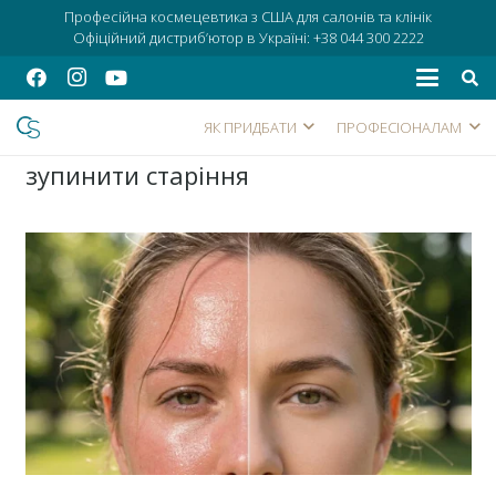
Професійна космецевтика з США для салонів та клінік
Офіційний дистриб’ютор в Україні:
+38 044 300 2222
ЯК ПРИДБАТИ
ПРОФЕСІОНАЛАМ
зупинити старіння