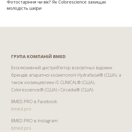
Фотостаріння чи вік? Як Colorescience захищає
молодість шкіри
ГРУПА КОМПАНІЙ BMED
Ексклюзивний дистриб’ютор всесвітньо відомих
брендів апаратної косметології Hydrafacial® (США), а
також космецевтики iS CLINICAL® (США),
Colorescience® (США) і Circadia® (США)
BMED.PRO в Facebook:
bmed.pro
BMED.PRO в Instagram:
bmed.pro