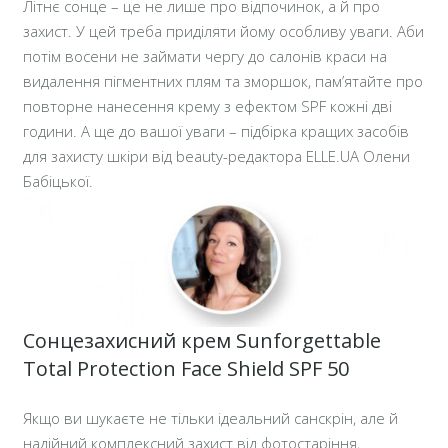
Літнє сонце – це не лише про відпочинок, а й про
захист. У цей треба приділяти йому особливу уваги. Аби
потім восени не займати чергу до салонів краси на
видалення пігментних плям та зморшок, пам’ятайте про
повторне нанесення крему з ефектом SPF кожні дві
години. А ще до вашої уваги – підбірка кращих засобів
для захисту шкіри від beauty-редактора ELLE.UA Олени
Бабіцької.
Сонцезахисний крем Sunforgettable
Total Protection Face Shield SPF 50
Якщо ви шукаєте не тільки ідеальний санскрін, але й
надійний комплексний захист від фотостаріння,