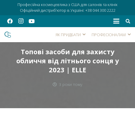
Професійна космецевтика з США для салонів та клінік
Офіційний дистриб’ютор в Україні:
+38 044 300 2222
ЯК ПРИДБАТИ
ПРОФЕСІОНАЛАМ
Топові засоби для захисту
обличчя від літнього сонця у
2023 | ELLE
3 роки тому