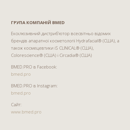
ГРУПА КОМПАНІЙ BMED
Ексклюзивний дистриб’ютор всесвітньо відомих
брендів апаратної косметології Hydrafacial® (США), а
також космецевтики iS CLINICAL® (США),
Colorescience® (США) і Circadia® (США)
BMED.PRO в Facebook:
bmed.pro
BMED.PRO в Instagram:
bmed.pro
Сайт:
www.bmed.pro