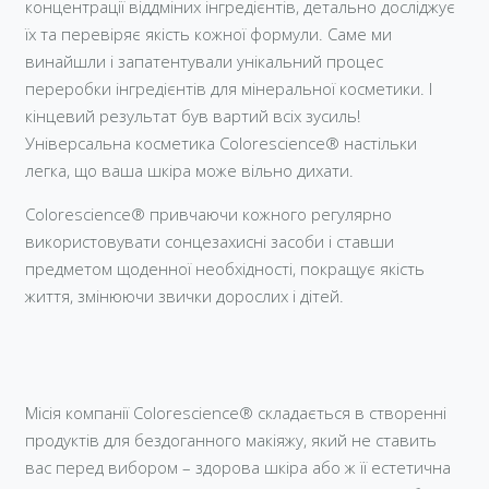
концентрації віддміних інгредієнтів, детально досліджує
їх та перевіряє якість кожної формули. Саме ми
винайшли і запатентували унікальний процес
переробки інгредієнтів для мінеральної косметики. І
кінцевий результат був вартий всіх зусиль!
Універсальна косметика Colorescience® настільки
легка, що ваша шкіра може вільно дихати.
Colorescience® привчаючи кожного регулярно
використовувати сонцезахисні засоби і ставши
предметом щоденної необхідності, покращує якість
життя, змінюючи звички дорослих і дітей.
Місія компанії Colorescience® складається в створенні
продуктів для бездоганного макіяжу, який не ставить
вас перед вибором – здорова шкіра або ж її естетична