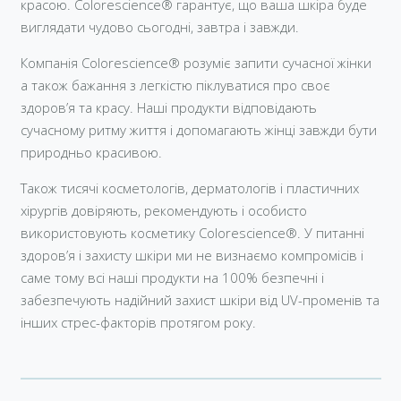
красою. Colorescience® гарантує, що ваша шкіра буде
виглядати чудово сьогодні, завтра і завжди.
Компанія Colorescience® розуміє запити сучасної жінки
а також бажання з легкістю піклуватися про своє
здоров’я та красу. Наші продукти відповідають
сучасному ритму життя і допомагають жінці завжди бути
природньо красивою.
Також тисячі косметологів, дерматологів і пластичних
хірургів довіряють, рекомендують і особисто
використовують косметику Colorescience®. У питанні
здоров’я і захисту шкіри ми не визнаємо компромісів і
саме тому всі наші продукти на 100% безпечні і
забезпечують надійний захист шкіри від UV-променів та
інших стрес-факторів протягом року.