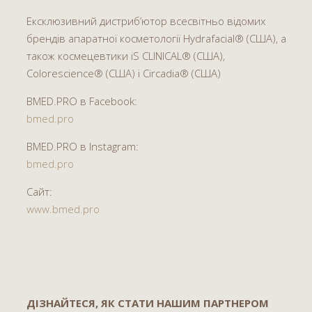
Ексклюзивний дистриб’ютор всесвітньо відомих
брендів апаратної косметології Hydrafacial® (США), а
також космецевтики iS CLINICAL® (США),
Colorescience® (США) і Circadia® (США)
BMED.PRO в Facebook:
bmed.pro
BMED.PRO в Instagram:
bmed.pro
Сайт:
www.bmed.pro
ДІЗНАЙТЕСЯ, ЯК СТАТИ НАШИМ ПАРТНЕРОМ